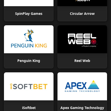
SpinPlay Games
Circular Arrow
Penguin King
Reel Web
iSoftbet
Apex Gaming Technology