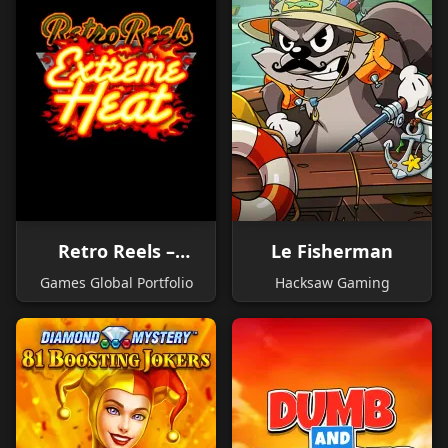
Retro Reels –
Le Fisherman
Extreme Heat
Games Global Portfolio
Hacksaw Gaming