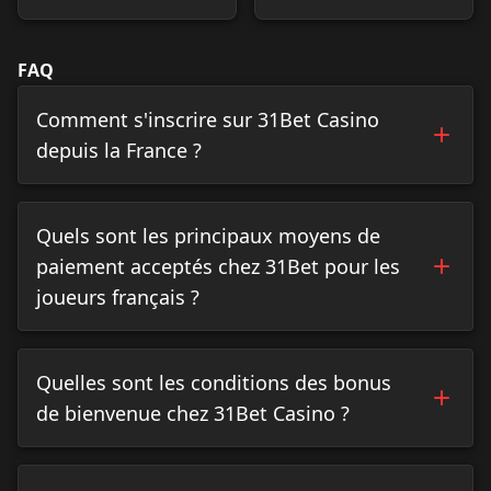
FAQ
Comment s'inscrire sur 31Bet Casino
depuis la France ?
Quels sont les principaux moyens de
paiement acceptés chez 31Bet pour les
joueurs français ?
Quelles sont les conditions des bonus
de bienvenue chez 31Bet Casino ?