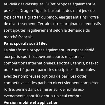
Au-delà des classiques, 31Bet propose également le
poker, le Dragon Tiger, le barbut et des mini-jeux de
type cartes à gratter ou bingo, élargissant ainsi l’offre
de divertissement. Certains titres originaux et exclusifs
sont ajoutés régulièrement selon la demande du
marché français.
Paris sportifs sur 31Bet
La plateforme propose également un espace dédié
aux paris sportifs couvrant sports majeurs et
compétitions internationales. Football, tennis, basket
ou eSport figurent parmi les disciplines disponibles
avec de nombreuses options de pari. Les cotes
compétitives et les paris en direct viennent compléter
l’offre, permettant de miser sur de nombreux
événements sportifs depuis un seul compte.
Version mobile et application